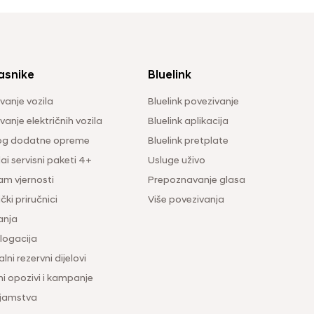
asnike
Bluelink
vanje vozila
Bluelink povezivanje
anje električnih vozila
Bluelink aplikacija
og dodatne opreme
Bluelink pretplate
i servisni paketi 4+
Usluge uživo
am vjernosti
Prepoznavanje glasa
čki priručnici
Više povezivanja
anja
ogacija
lni rezervni dijelovi
ni opozivi i kampanje
 jamstva