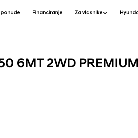
 ponude
Financiranje
Za vlasnike
Hyunda
 150 6MT 2WD PREMIU