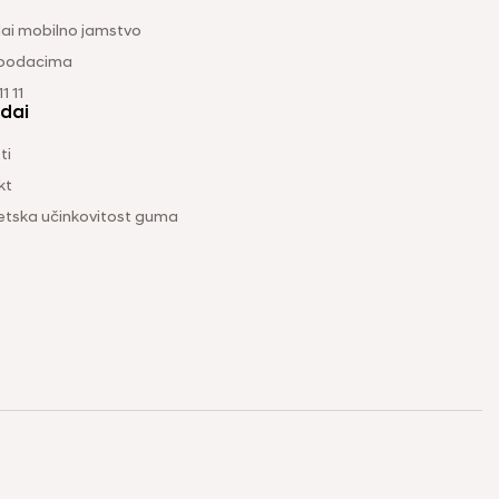
ai mobilno jamstvo
 podacima
1 11
dai
ti
kt
etska učinkovitost guma