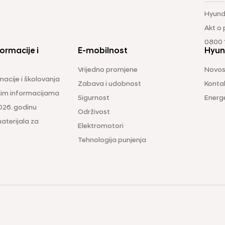
Hyund
Akt o
0800 1
ormacije i
E-mobilnost
Hyun
Vrijedno promjene
Novos
macije i školovanja
Zabava i udobnost
Konta
čkim informacijama
Sigurnost
Energ
026. godinu
Održivost
aterijala za
Elektromotori
Tehnologija punjenja