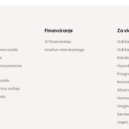
Financiranje
Za vl
O financiranju
Održa
na vozila
Izračun rate leasinga
Održav
e
Katal
ina jamstva
Hyunda
Progr
vozilo
Korisni
tnu vožnju
Ažurir
udu
Homol
Origina
Servis
Uvjeti