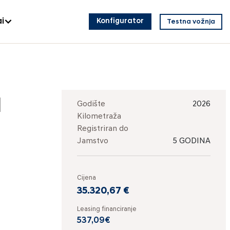
i
Konfigurator
Testna vožnja
M
Godište
2026
Kilometraža
Registriran do
Jamstvo
5 GODINA
Cijena
35.320,67 €
Leasing financiranje
537,09€