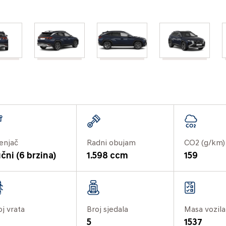
enjač
Radni obujam
CO2 (g/km)
čni (6 brzina)
1.598 ccm
159
oj vrata
Broj sjedala
Masa vozila
5
1537