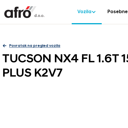
Vozila
Posebne
Povratak na pregled vozila
TUCSON NX4 FL 1.6T
PLUS K2V7