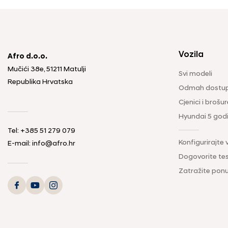
Vozila
Afro d.o.o.
Mučići 38e, 51211 Matulji
Svi modeli
Republika Hrvatska
Odmah dostup
Cjenici i brošur
Hyundai 5 god
Tel: +385 51 279 079
Konfigurirajte 
E-mail: info@afro.hr
Dogovorite tes
Zatražite pon