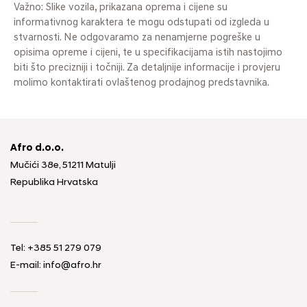
Važno: Slike vozila, prikazana oprema i cijene su
informativnog karaktera te mogu odstupati od izgleda u
stvarnosti. Ne odgovaramo za nenamjerne pogreške u
opisima opreme i cijeni, te u specifikacijama istih nastojimo
biti što precizniji i točniji. Za detaljnije informacije i provjeru
molimo kontaktirati ovlaštenog prodajnog predstavnika.
Afro d.o.o.
Mučići 38e, 51211 Matulji
Republika Hrvatska
Tel: +385 51 279 079
E-mail: info@afro.hr