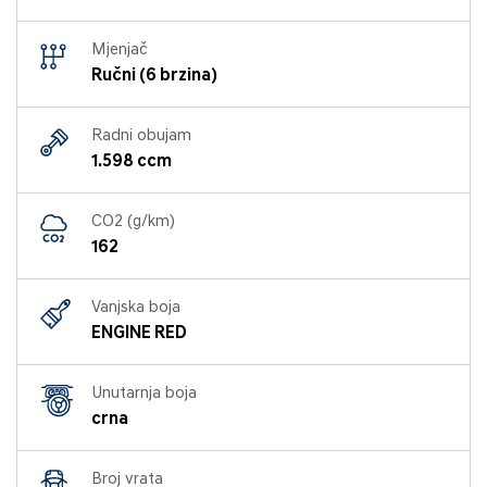
Mjenjač
Ručni (6 brzina)
Radni obujam
1.598 ccm
CO2 (g/km)
162
Vanjska boja
ENGINE RED
Unutarnja boja
crna
Broj vrata