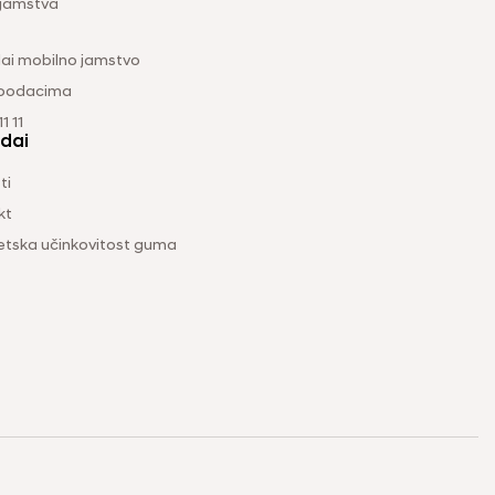
 jamstva
ai mobilno jamstvo
 podacima
1 11
dai
ti
kt
etska učinkovitost guma