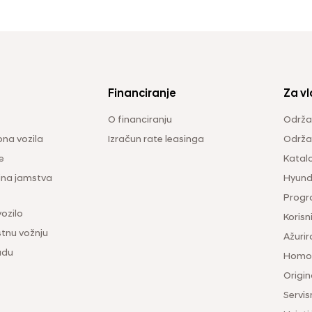
Financiranje
Za vl
O financiranju
Održa
na vozila
Izračun rate leasinga
Održav
e
Katal
ina jamstva
Hyunda
Progr
vozilo
Korisni
tnu vožnju
Ažurir
udu
Homol
Origina
Servis