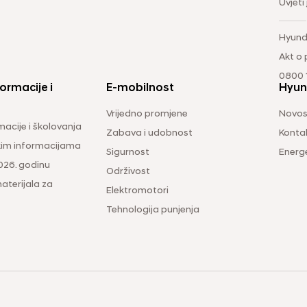
Uvjeti
Hyund
Akt o
0800 1
ormacije i
E-mobilnost
Hyun
Vrijedno promjene
Novos
macije i školovanja
Zabava i udobnost
Konta
čkim informacijama
Sigurnost
Energ
026. godinu
Održivost
aterijala za
Elektromotori
Tehnologija punjenja