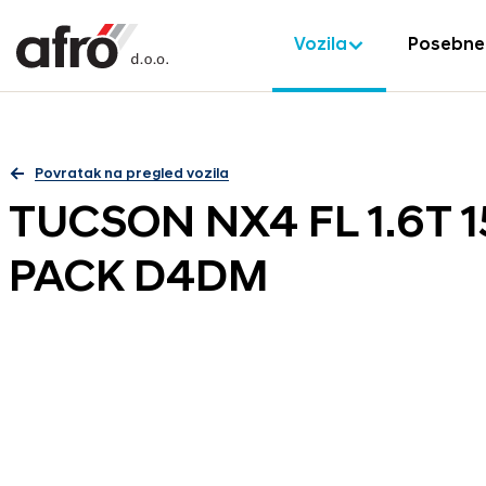
Vozila
Posebne
Povratak na pregled vozila
TUCSON NX4 FL 1.6T 
PACK D4DM