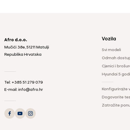
Vozila
Afro d.o.o.
Mučići 38e, 51211 Matulji
Svi modeli
Republika Hrvatska
Odmah dostup
Cjenici i brošur
Hyundai 5 god
Tel: +385 51 279 079
Konfigurirajte 
E-mail: info@afro.hr
Dogovorite tes
Zatražite pon