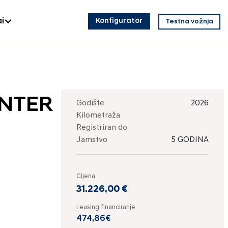
i
Konfigurator
Testna vožnja
INTER
Godište
2026
Kilometraža
Registriran do
Jamstvo
5 GODINA
Cijena
31.226,00 €
Leasing financiranje
474,86€