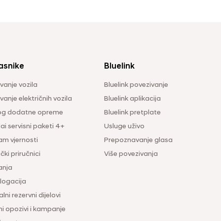
asnike
Bluelink
vanje vozila
Bluelink povezivanje
anje električnih vozila
Bluelink aplikacija
og dodatne opreme
Bluelink pretplate
i servisni paketi 4+
Usluge uživo
am vjernosti
Prepoznavanje glasa
čki priručnici
Više povezivanja
anja
ogacija
lni rezervni dijelovi
ni opozivi i kampanje