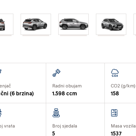
enjač
Radni obujam
CO2 (g/km)
čni (6 brzina)
1.598 ccm
158
oj vrata
Broj sjedala
Masa vozila
5
1537