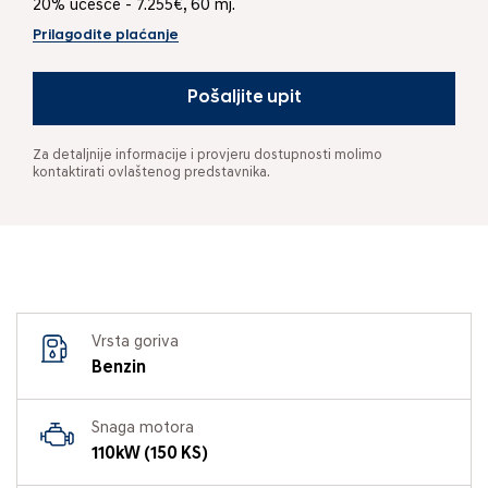
20% učešće - 7.255€, 60 mj.
Prilagodite plaćanje
Pošaljite upit
Za detaljnije informacije i provjeru dostupnosti molimo
kontaktirati ovlaštenog predstavnika.
Vrsta goriva
Benzin
Snaga motora
110kW (150 KS)