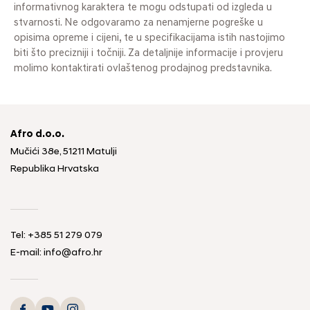
informativnog karaktera te mogu odstupati od izgleda u
stvarnosti. Ne odgovaramo za nenamjerne pogreške u
opisima opreme i cijeni, te u specifikacijama istih nastojimo
biti što precizniji i točniji. Za detaljnije informacije i provjeru
molimo kontaktirati ovlaštenog prodajnog predstavnika.
Afro d.o.o.
Mučići 38e, 51211 Matulji
Republika Hrvatska
Tel: +385 51 279 079
E-mail: info@afro.hr