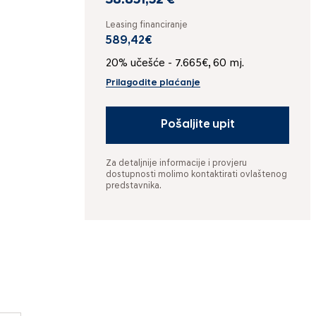
38.851,52 €
Leasing financiranje
589,42€
20% učešće - 7.665€, 60 mj.
Prilagodite plaćanje
Pošaljite upit
Za detaljnije informacije i provjeru
dostupnosti molimo kontaktirati ovlaštenog
predstavnika.