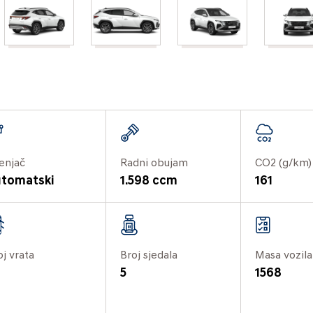
enjač
Radni obujam
CO2 (g/km)
tomatski
1.598 ccm
161
oj vrata
Broj sjedala
Masa vozila
5
1568