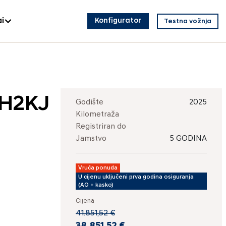
i
Konfigurator
Testna vožnja
 H2KJ
Godište
2025
Kilometraža
Registriran do
Jamstvo
5 GODINA
Vruća ponuda
U cijenu uključeni prva godina osiguranja
(AO + kasko)
Cijena
41.851,52 €