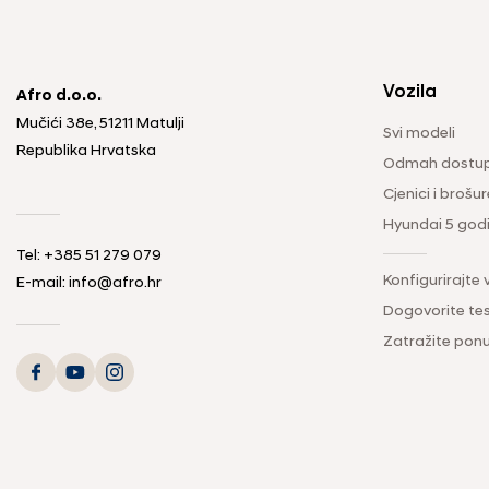
Vozila
Afro d.o.o.
Mučići 38e, 51211 Matulji
Svi modeli
Republika Hrvatska
Odmah dostup
Cjenici i brošur
Hyundai 5 god
Tel: +385 51 279 079
Konfigurirajte 
E-mail: info@afro.hr
Dogovorite tes
Zatražite pon