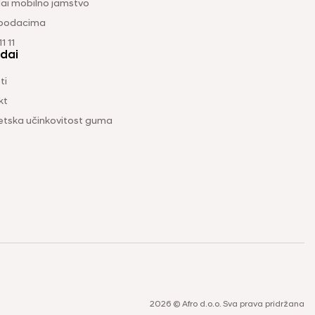
ai mobilno jamstvo
 podacima
1 11
dai
ti
kt
etska učinkovitost guma
2026 © Afro d.o.o. Sva prava pridržana