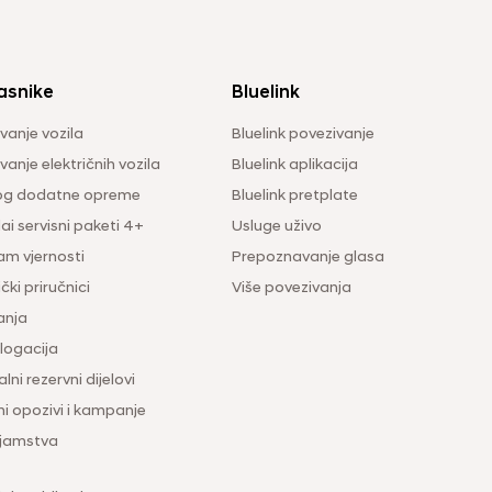
asnike
Bluelink
vanje vozila
Bluelink povezivanje
anje električnih vozila
Bluelink aplikacija
og dodatne opreme
Bluelink pretplate
i servisni paketi 4+
Usluge uživo
am vjernosti
Prepoznavanje glasa
čki priručnici
Više povezivanja
anja
ogacija
lni rezervni dijelovi
ni opozivi i kampanje
 jamstva