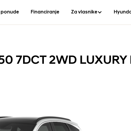
 ponude
Financiranje
Za vlasnike
Hyunda
150 7DCT 2WD LUXURY