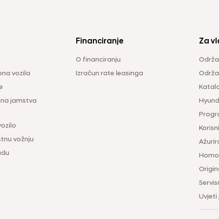
Financiranje
Za vl
O financiranju
Održa
na vozila
Izračun rate leasinga
Održav
e
Katal
ina jamstva
Hyunda
Progr
vozilo
Korisni
tnu vožnju
Ažurir
udu
Homol
Origina
Servis
Uvjeti