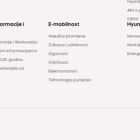
Hyund
Akt o
0800 1
ormacije i
E-mobilnost
Hyun
Vrijedno promjene
Novos
macije i školovanja
Zabava i udobnost
Konta
čkim informacijama
Sigurnost
Energ
026. godinu
Održivost
aterijala za
Elektromotori
Tehnologija punjenja