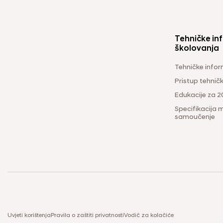
Tehničke inf
školovanja
Tehničke infor
Pristup tehni
Edukacije za 2
Specifikacija m
samoučenje
Uvjeti korištenja
Pravila o zaštiti privatnosti
Vodič za kolačiće