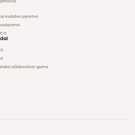
 jamstva
ai mobilno jamstvo
 podacima
1 11
dai
ti
kt
etska učinkovitost guma