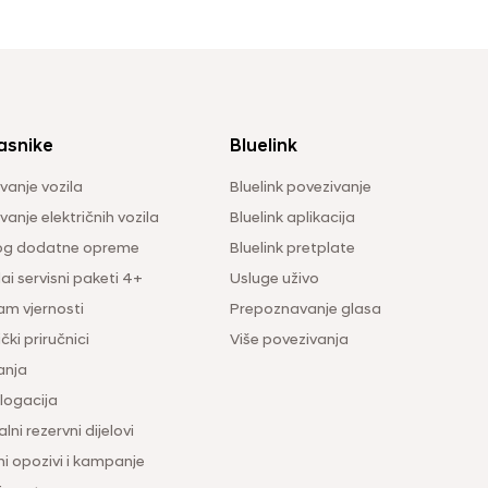
asnike
Bluelink
vanje vozila
Bluelink povezivanje
anje električnih vozila
Bluelink aplikacija
og dodatne opreme
Bluelink pretplate
i servisni paketi 4+
Usluge uživo
am vjernosti
Prepoznavanje glasa
čki priručnici
Više povezivanja
anja
ogacija
lni rezervni dijelovi
ni opozivi i kampanje