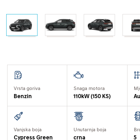
Vrsta goriva
Snaga motora
Mj
Benzin
110kW (150 KS)
Au
Vanjska boja
Unutarnja boja
Br
Cypress Green
crna
5