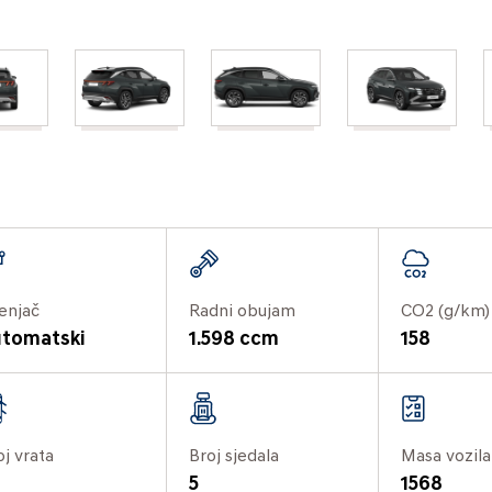
enjač
Radni obujam
CO2 (g/km)
tomatski
1.598 ccm
158
oj vrata
Broj sjedala
Masa vozila
5
1568