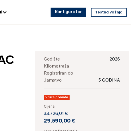
i
Konfigurator
Testna vožnja
 AC
Godište
2026
Kilometraža
Registriran do
Jamstvo
5 GODINA
Vruća ponuda
Cijena
33.726,01 €
29.590,00 €