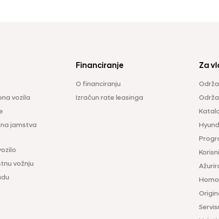
Financiranje
Za vl
O financiranju
Održa
na vozila
Izračun rate leasinga
Održav
e
Katal
ina jamstva
Hyunda
Progr
vozilo
Korisni
tnu vožnju
Ažurir
udu
Homol
Origina
Servis