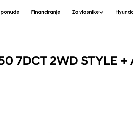
 ponude
Financiranje
Za vlasnike
Hyunda
150 7DCT 2WD STYLE +