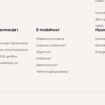
Uvjeti
Hyund
Akt o
0800 1
ormacije i
E-mobilnost
Hyun
Vrijedno promjene
Novos
macije i školovanja
Zabava i udobnost
Konta
čkim informacijama
Sigurnost
Energ
026. godinu
Održivost
aterijala za
Elektromotori
Tehnologija punjenja