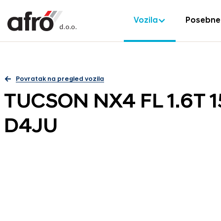
Vozila
Posebne
Povratak na pregled vozila
TUCSON NX4 FL 1.6T 
D4JU