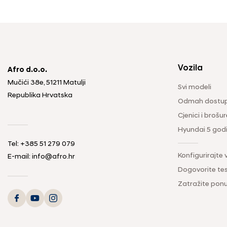
Vozila
Afro d.o.o.
Mučići 38e, 51211 Matulji
Svi modeli
Republika Hrvatska
Odmah dostup
Cjenici i brošur
Hyundai 5 god
Tel: +385 51 279 079
Konfigurirajte 
E-mail: info@afro.hr
Dogovorite tes
Zatražite pon