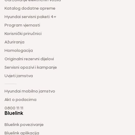
Održavanje električnih vozila
Katalog dodatne opreme
Hyundai servisni paketi 4+
Program vjernosti
Korisnički priručnici
Ažuriranja
Homologacija
Originalni rezervni dijelovi
Servisni opozivi i kampanje
Uvjeti jamstva
Hyundai mobilno jamstvo
Akt o podacima
0800 11 11
Bluelink
Bluelink povezivanje
Bluelink aplikacija