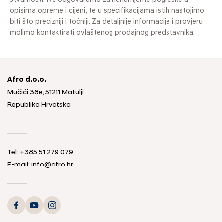
stvarnosti. Ne odgovaramo za nenamjerne pogreške u
opisima opreme i cijeni, te u specifikacijama istih nastojimo
biti što precizniji i točniji. Za detaljnije informacije i provjeru
molimo kontaktirati ovlaštenog prodajnog predstavnika.
Afro d.o.o.
Mučići 38e, 51211 Matulji
Republika Hrvatska
Tel: +385 51 279 079
E-mail: info@afro.hr