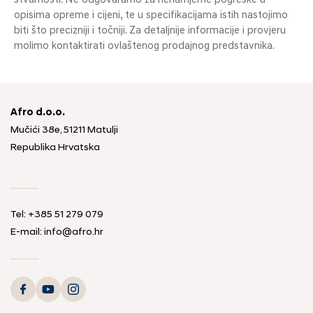
stvarnosti. Ne odgovaramo za nenamjerne pogreške u
opisima opreme i cijeni, te u specifikacijama istih nastojimo
biti što precizniji i točniji. Za detaljnije informacije i provjeru
molimo kontaktirati ovlaštenog prodajnog predstavnika.
Afro d.o.o.
Mučići 38e, 51211 Matulji
Republika Hrvatska
Tel: +385 51 279 079
E-mail: info@afro.hr