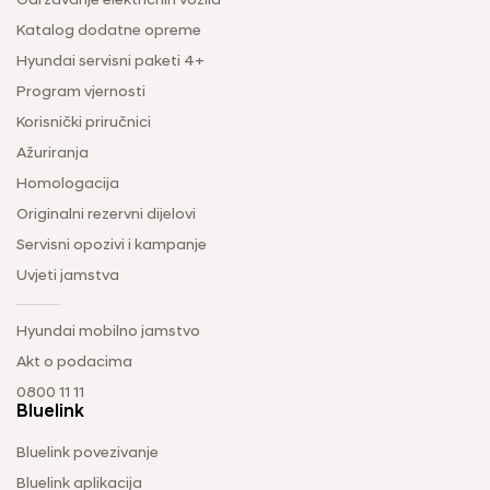
Održavanje električnih vozila
Katalog dodatne opreme
Hyundai servisni paketi 4+
Program vjernosti
Korisnički priručnici
Ažuriranja
Homologacija
Originalni rezervni dijelovi
Servisni opozivi i kampanje
Uvjeti jamstva
Hyundai mobilno jamstvo
Akt o podacima
0800 11 11
Bluelink
Bluelink povezivanje
Bluelink aplikacija