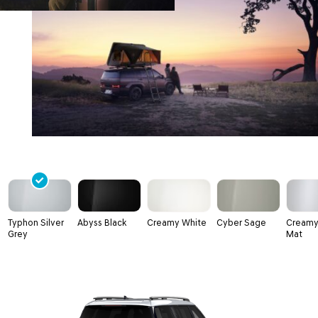
Typhon Silver
Abyss Black
Creamy White
Cyber Sage
Creamy
Grey
Mat