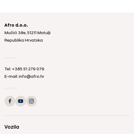
Afro d.o.o.
Mučići 38e, 51211 Matulji
Republika Hrvatska
Tel: +385 51 279 079
E-mail: info@afro.hr
Vozila