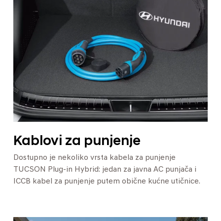
Kablovi za punjenje
Dostupno je nekoliko vrsta kabela za punjenje
TUCSON Plug-in Hybrid: jedan za javna AC punjača i
ICCB kabel za punjenje putem obične kućne utičnice.